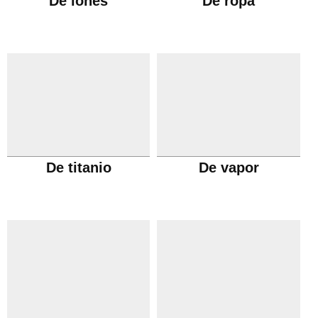
De iones
De ropa
De titanio
De vapor