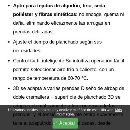
Apto para tejidos de algodón, lino, seda,
poliéster y fibras sintéticas
: no encoge, quema ni
daña, eliminando eficazmente las arrugas en
prendas delicadas.
Ajuste el tiempo de planchado según sus
necesidades.
Control táctil inteligente Su intuitiva operación táctil
permite seleccionar aire frío o caliente, con un
rango de temperatura de 60-70 °C.
3D se adapta a varias prendas Diseño de airbag de
doble cremallera + superficie de planchado 3D se
adapta automáticamente a los contornos de las
Utilizamos cookies para medir y analizar el tráfico de este sitio web.
Más
prendas, y el tensión inteligente estira suavemente
información.
la tela, adaptándose a telas delicadas, desde
Aceptar